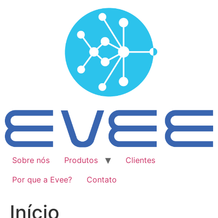
Ir
para
o
conteúdo
Sobre nós
Produtos
Clientes
Por que a Evee?
Contato
Início