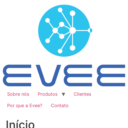
Ir
para
o
conteúdo
Sobre nós
Produtos
Clientes
Por que a Evee?
Contato
Início