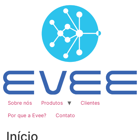
Ir
para
o
conteúdo
Sobre nós
Produtos
Clientes
Por que a Evee?
Contato
Início