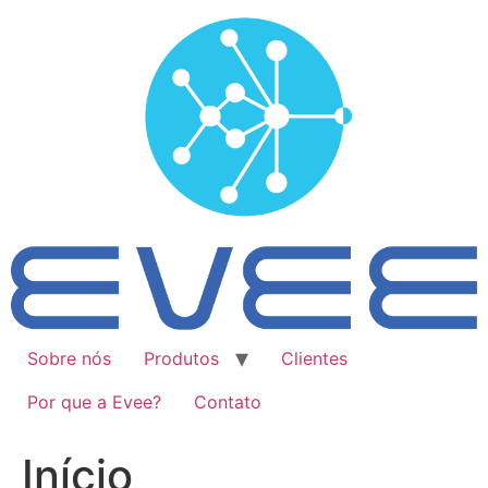
Ir
para
o
conteúdo
Sobre nós
Produtos
Clientes
Por que a Evee?
Contato
Início