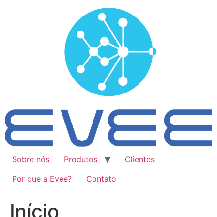
Ir
para
o
conteúdo
Sobre nós
Produtos
Clientes
Por que a Evee?
Contato
Início