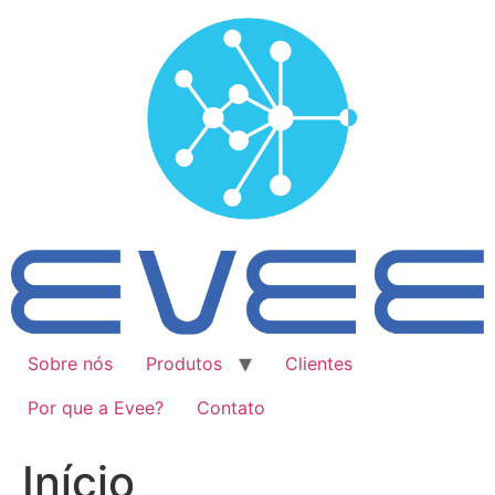
Ir
para
o
conteúdo
Sobre nós
Produtos
Clientes
Por que a Evee?
Contato
Início