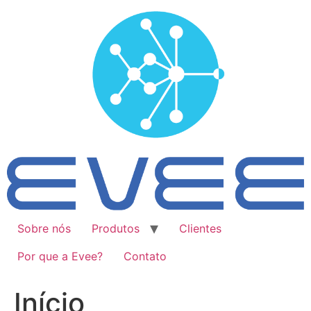
Ir
para
o
conteúdo
Sobre nós
Produtos
Clientes
Por que a Evee?
Contato
Início