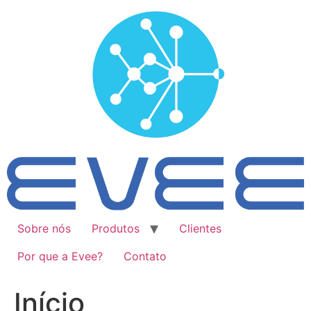
Ir
para
o
conteúdo
Sobre nós
Produtos
Clientes
Por que a Evee?
Contato
Início