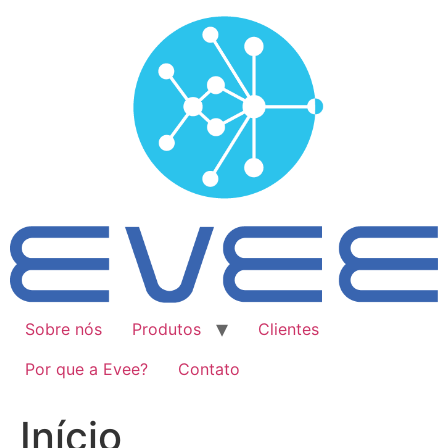
Ir
para
o
conteúdo
Sobre nós
Produtos
Clientes
Por que a Evee?
Contato
Início