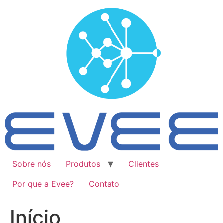
Ir
para
o
conteúdo
Sobre nós
Produtos
Clientes
Por que a Evee?
Contato
Início