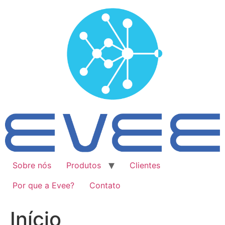
Ir
para
o
conteúdo
Sobre nós
Produtos
Clientes
Por que a Evee?
Contato
Início