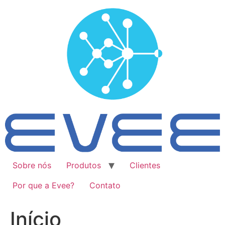
Ir
para
o
conteúdo
Sobre nós
Produtos
Clientes
Por que a Evee?
Contato
Início