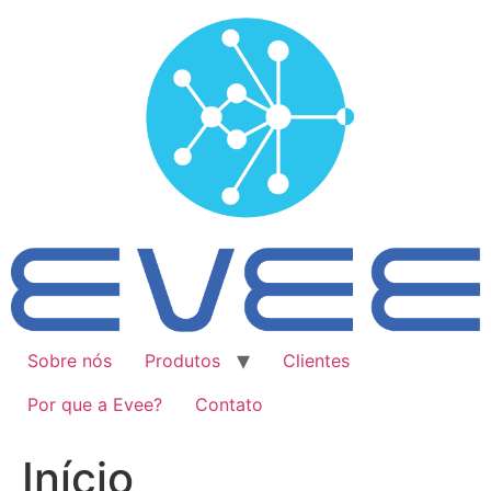
Ir
para
o
conteúdo
Sobre nós
Produtos
Clientes
Por que a Evee?
Contato
Início