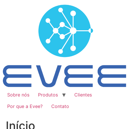
Ir
para
o
conteúdo
Sobre nós
Produtos
Clientes
Por que a Evee?
Contato
Início