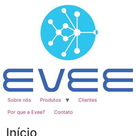
Ir
para
o
conteúdo
Sobre nós
Produtos
Clientes
Por que a Evee?
Contato
Início