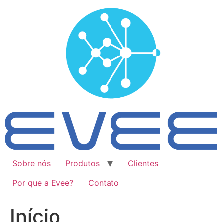
Ir
para
o
conteúdo
Sobre nós
Produtos
Clientes
Por que a Evee?
Contato
Início