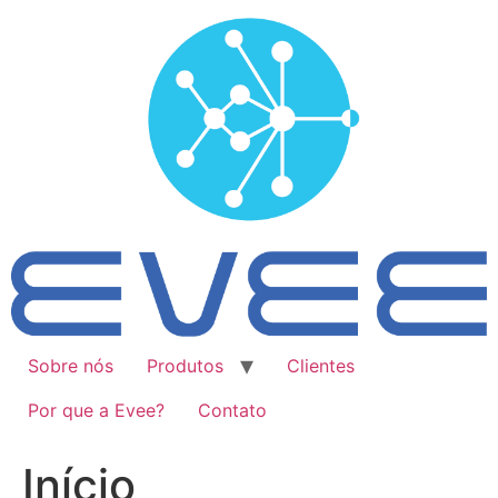
Ir
para
o
conteúdo
Sobre nós
Produtos
Clientes
Por que a Evee?
Contato
Início