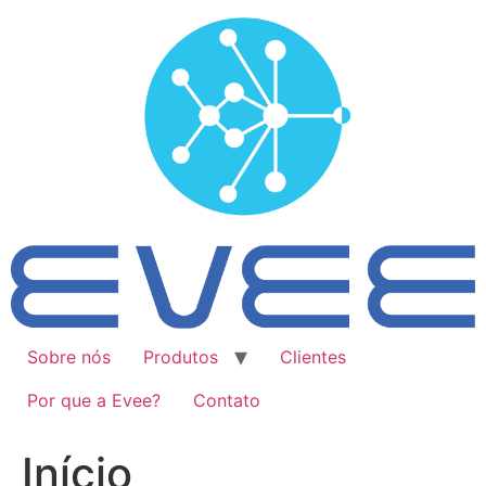
Ir
para
o
conteúdo
Sobre nós
Produtos
Clientes
Por que a Evee?
Contato
Início