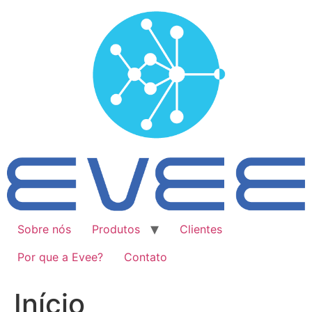
Ir
para
o
conteúdo
Sobre nós
Produtos
Clientes
Por que a Evee?
Contato
Início