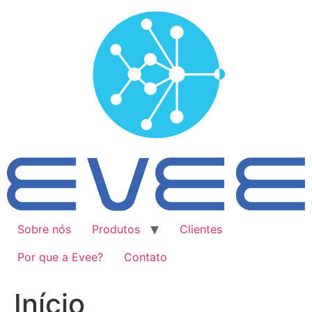
Ir
para
o
conteúdo
Sobre nós
Produtos
Clientes
Por que a Evee?
Contato
Início