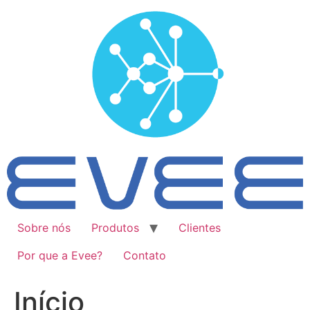
Ir
para
o
conteúdo
Sobre nós
Produtos
Clientes
Por que a Evee?
Contato
Início