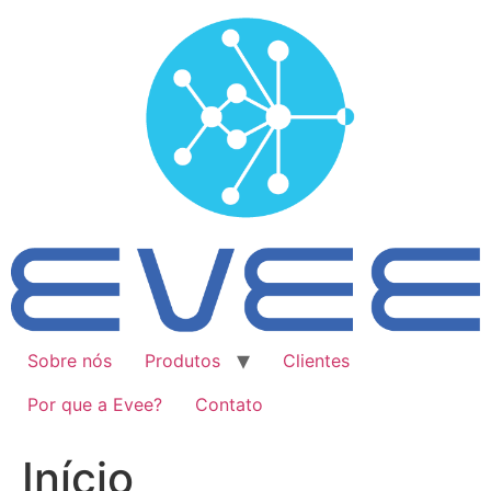
Ir
para
o
conteúdo
Sobre nós
Produtos
Clientes
Por que a Evee?
Contato
Início