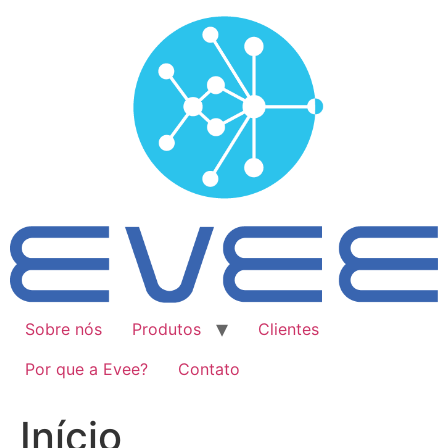
Ir
para
o
conteúdo
Sobre nós
Produtos
Clientes
Por que a Evee?
Contato
Início