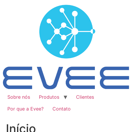
Ir
para
o
conteúdo
Sobre nós
Produtos
Clientes
Por que a Evee?
Contato
Início