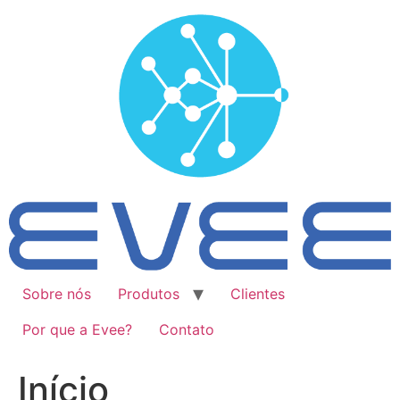
Ir
para
o
conteúdo
Sobre nós
Produtos
Clientes
Por que a Evee?
Contato
Início