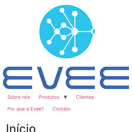
Ir
para
o
conteúdo
Sobre nós
Produtos
Clientes
Por que a Evee?
Contato
Início