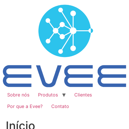
Ir
para
o
conteúdo
Sobre nós
Produtos
Clientes
Por que a Evee?
Contato
Início