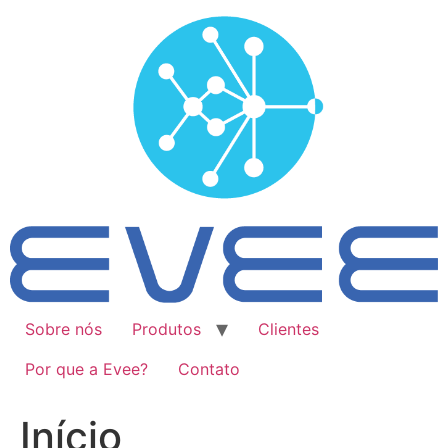
Ir
para
o
conteúdo
Sobre nós
Produtos
Clientes
Por que a Evee?
Contato
Início