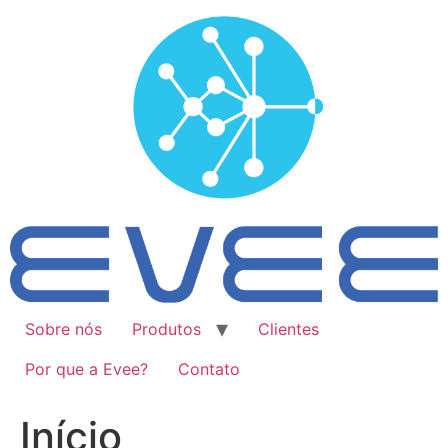
Ir
para
o
conteúdo
Sobre nós
Produtos
Clientes
Por que a Evee?
Contato
Início