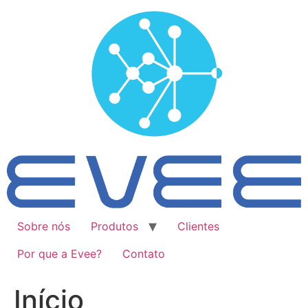
Ir
para
o
conteúdo
Sobre nós
Produtos
Clientes
Por que a Evee?
Contato
Início