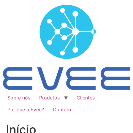
Ir
para
o
conteúdo
Sobre nós
Produtos
Clientes
Por que a Evee?
Contato
Início