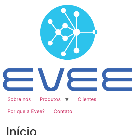
Ir
para
o
conteúdo
Sobre nós
Produtos
Clientes
Por que a Evee?
Contato
Início