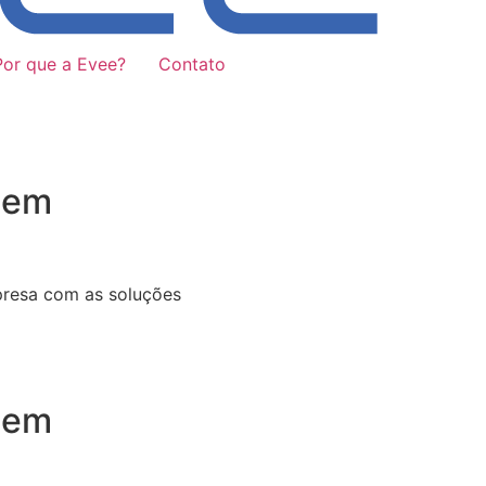
Por que a Evee?
Contato
 em
presa com as soluções
 em