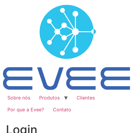
Ir
para
o
conteúdo
Sobre nós
Produtos
Clientes
Por que a Evee?
Contato
Login