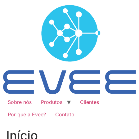
Ir
para
o
conteúdo
Sobre nós
Produtos
Clientes
Por que a Evee?
Contato
Início