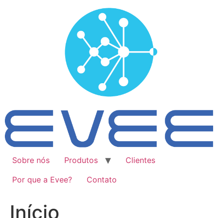
Ir
para
o
conteúdo
Sobre nós
Produtos
Clientes
Por que a Evee?
Contato
Início