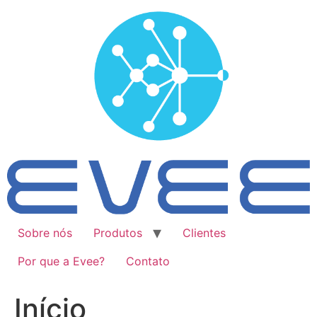
Ir
para
o
conteúdo
Sobre nós
Produtos
Clientes
Por que a Evee?
Contato
Início