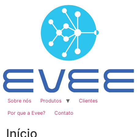
Ir
para
o
conteúdo
Sobre nós
Produtos
Clientes
Por que a Evee?
Contato
Início