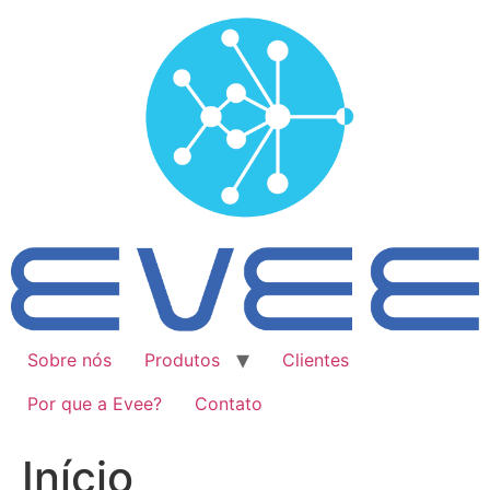
Ir
para
o
conteúdo
Sobre nós
Produtos
Clientes
Por que a Evee?
Contato
Início