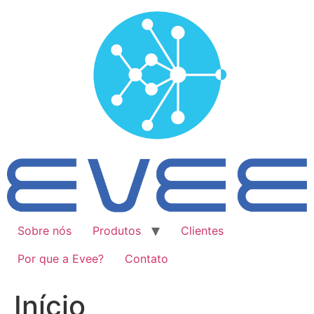
Ir
para
o
conteúdo
Sobre nós
Produtos
Clientes
Por que a Evee?
Contato
Início