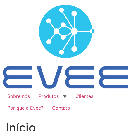
Ir
para
o
conteúdo
Sobre nós
Produtos
Clientes
Por que a Evee?
Contato
Início