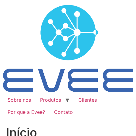
Ir
para
o
conteúdo
Sobre nós
Produtos
Clientes
Por que a Evee?
Contato
Início