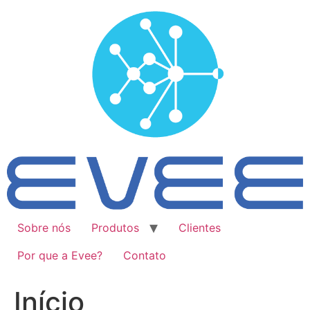
Ir
para
o
conteúdo
Sobre nós
Produtos
Clientes
Por que a Evee?
Contato
Início