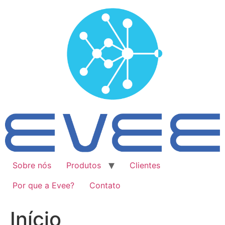
Ir
para
o
conteúdo
Sobre nós
Produtos
Clientes
Por que a Evee?
Contato
Início