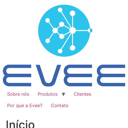
Ir
para
o
conteúdo
Sobre nós
Produtos
Clientes
Por que a Evee?
Contato
Início