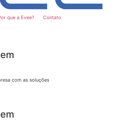
Por que a Evee?
Contato
 em
presa com as soluções
 em