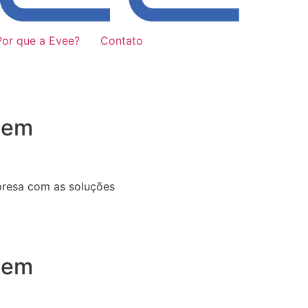
Por que a Evee?
Contato
 em
presa com as soluções
 em