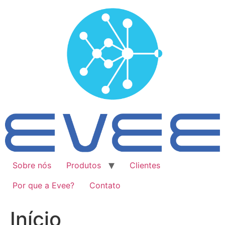
Ir
para
o
conteúdo
Sobre nós
Produtos
Clientes
Por que a Evee?
Contato
Início