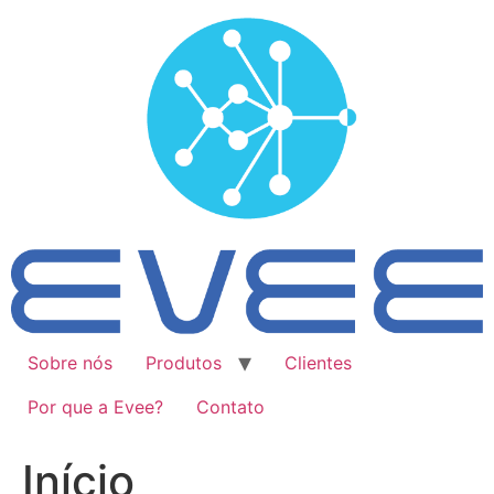
Ir
para
o
conteúdo
Sobre nós
Produtos
Clientes
Por que a Evee?
Contato
Início