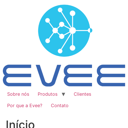
Ir
para
o
conteúdo
Sobre nós
Produtos
Clientes
Por que a Evee?
Contato
Início